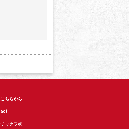
a
はこちらから
act
マチックラボ