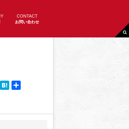
NY
CONTACT
要
お問い合わせ
Li
H
共
n
a
有
e
t
e
n