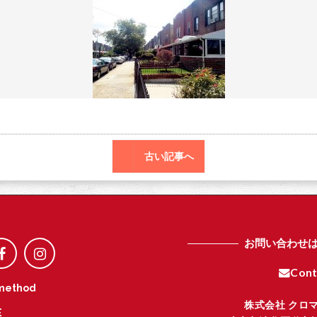
o
r
o
k
古い記事へ
お問い合わせ
Cont
method
株式会社 クロ
E