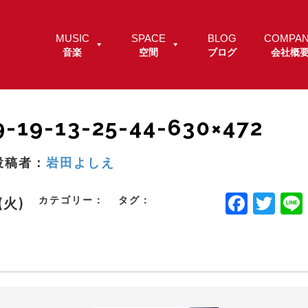
MUSIC
SPACE
BLOG
COMPA
音楽
空間
ブログ
会社概
9-19-13-25-44-630×472
投稿者：
岩田よしえ
F
T
カテゴリー：
タグ：
.(火)
a
w
c
it
e
t
b
e