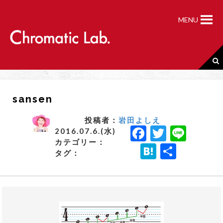
S
k
MENU
i
p
t
o
c
o
n
sansen
t
e
n
投稿者：
岩田よしえ
F
T
Li
t
2016.07.6.(水)
カテゴリー：
a
w
n
H
共
タグ：
c
it
e
a
有
e
t
t
b
e
e
o
r
n