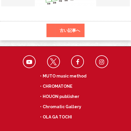
o
a
k
古い記事へ
・MUTO music method
・CHROMATONE
・HOUON publisher
・Chromatic Gallery
・OLA GA TOCHI