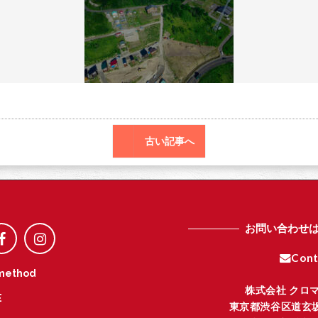
o
r
o
k
古い記事へ
お問い合わせ
Cont
method
株式会社 クロ
E
東京都渋谷区道玄坂