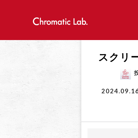
S
k
i
p
t
o
c
o
スクリーン
n
t
e
n
t
2024.09.1