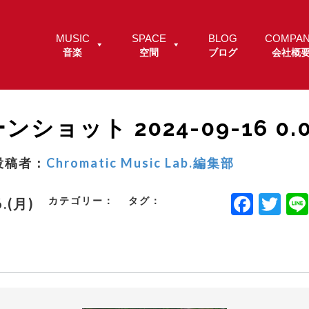
MUSIC
SPACE
BLOG
COMPA
音楽
空間
ブログ
会社概
ショット 2024-09-16 0.0
投稿者：
Chromatic Music Lab.編集部
F
T
カテゴリー：
タグ：
6.(月)
a
w
c
it
e
t
b
e