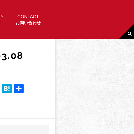
NY
CONTACT
要
お問い合わせ
3.08
Li
H
共
n
a
有
e
t
e
n