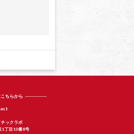
a
はこちらから
act
マチックラボ
1丁目10番8号