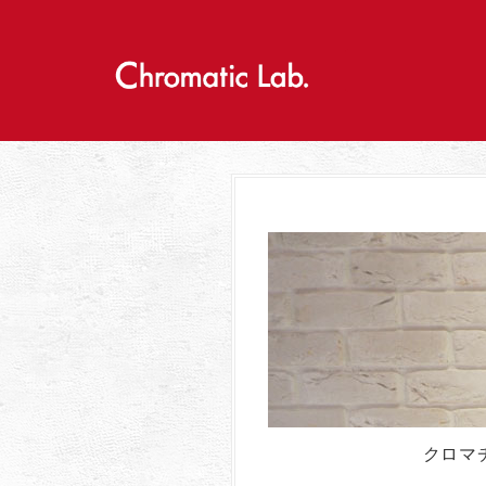
S
k
i
p
t
o
c
o
n
t
e
n
t
クロマ