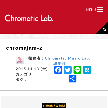
S
k
MENU
i
p
t
o
c
o
n
chromajam-2
t
e
n
投稿者：
Chromatic Music Lab.
t
編集部
F
T
Li
H
2015.11.13.(金)
カテゴリー：
a
w
n
a
共
タグ：
c
it
e
t
有
e
t
e
b
e
n