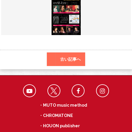
o
r
a
o
k
古い記事へ
・MUTO music method
・CHROMATONE
・HOUON publisher