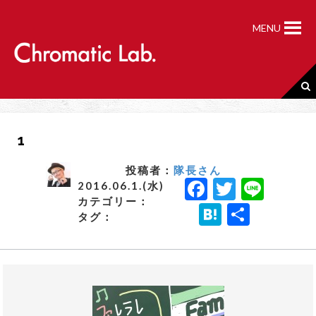
S
k
MENU
i
p
t
o
c
o
n
1
t
e
n
投稿者：
隊長さん
F
T
Li
t
2016.06.1.(水)
カテゴリー：
a
w
n
H
共
タグ：
c
it
e
a
有
e
t
t
b
e
e
o
r
n