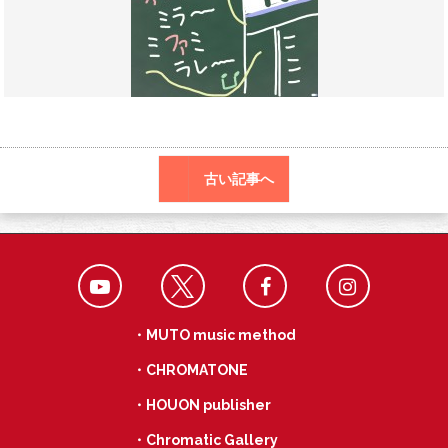
o
a
k
古い記事へ
・MUTO music method
・CHROMATONE
・HOUON publisher
・Chromatic Gallery