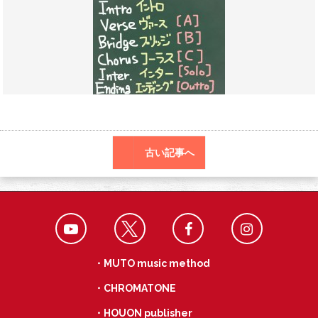
o
a
k
古い記事へ
・MUTO music method
・CHROMATONE
・HOUON publisher