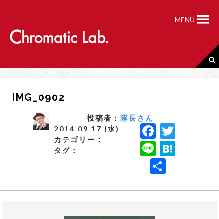
S
k
MENU
i
p
t
o
c
o
n
IMG_0902
t
e
n
投稿者：
隊長さん
F
T
t
2014.09.17.(水)
カテゴリー：
a
w
Li
H
タグ：
c
it
n
a
共
e
t
e
t
有
b
e
e
o
r
n