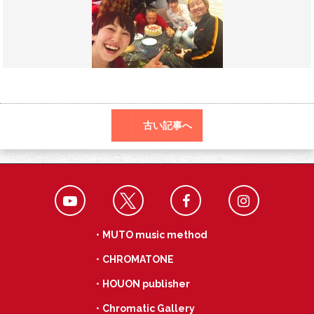
o
a
k
古い記事へ
・MUTO music method
・CHROMATONE
・HOUON publisher
・Chromatic Gallery