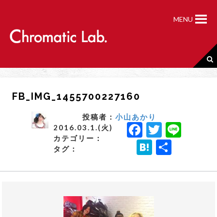
S
k
MENU
i
p
t
o
c
o
n
FB_IMG_1455700227160
t
e
n
投稿者：
小山あかり
F
T
Li
t
2016.03.1.(火)
カテゴリー：
a
w
n
H
共
タグ：
c
it
e
a
有
e
t
t
b
e
e
o
r
n