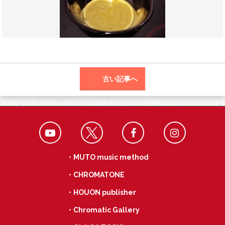
o
a
k
古い記事へ
・MUTO music method
・CHROMATONE
・HOUON publisher
・Chromatic Gallery