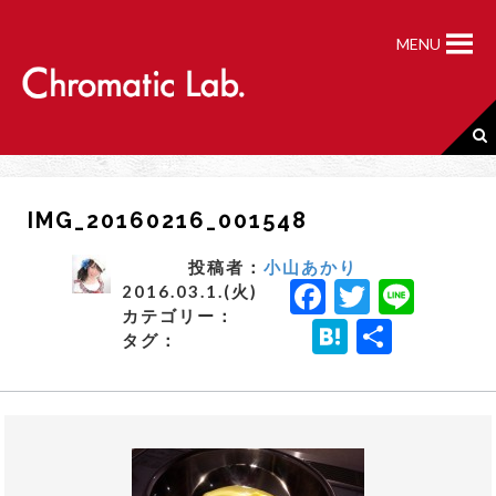
S
k
MENU
i
p
t
o
c
o
n
IMG_20160216_001548
t
e
n
投稿者：
小山あかり
F
T
Li
t
2016.03.1.(火)
カテゴリー：
a
w
n
H
共
タグ：
c
it
e
a
有
e
t
t
b
e
e
o
r
n