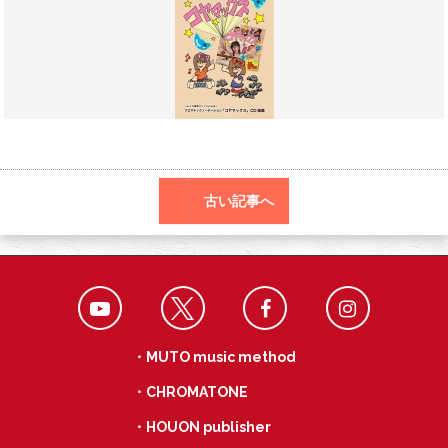
o
r
a
o
k
古い記事へ
・MUTO music method
・CHROMATONE
・HOUON publisher