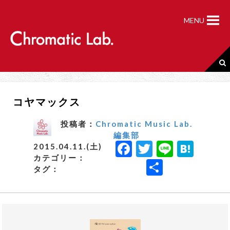
S
k
MENU
i
p
t
o
c
o
n
コヤマックス
t
e
n
投稿者：
Chromatic Music Lab.
t
編集部
F
T
Li
H
2015.04.11.(土)
カテゴリー：
a
w
n
a
共
タグ：
c
it
e
t
有
e
t
e
b
e
n