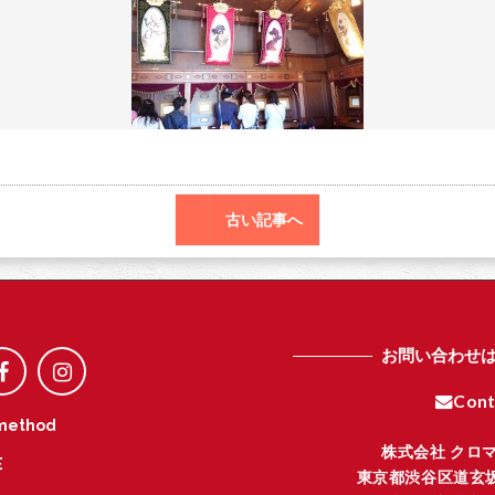
o
r
o
k
古い記事へ
お問い合わせ
Cont
method
株式会社 クロ
E
東京都渋谷区道玄坂