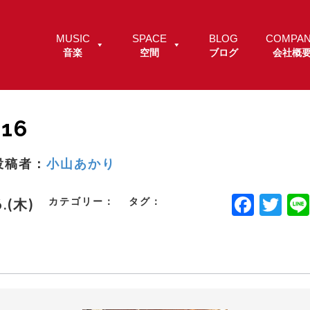
MUSIC
SPACE
BLOG
COMPA
音楽
空間
ブログ
会社概
16
投稿者：
小山あかり
F
T
カテゴリー：
タグ：
6.(木)
a
w
c
it
e
t
b
e