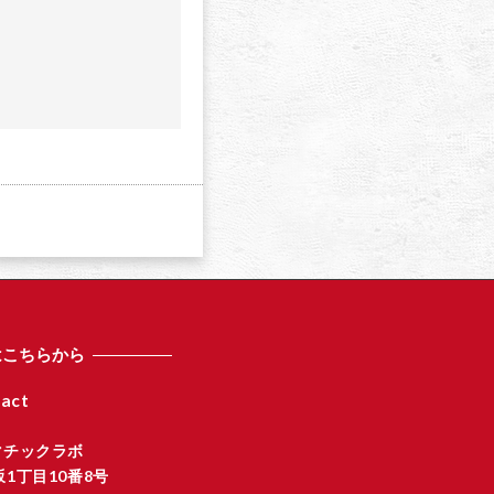
a
はこちらから
act
マチックラボ
1丁目10番8号