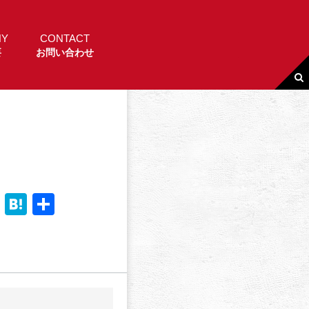
NY
CONTACT
要
お問い合わせ
Li
H
共
n
a
有
e
t
e
n