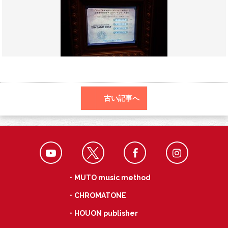
o
a
k
古い記事へ
・MUTO music method
・CHROMATONE
・HOUON publisher