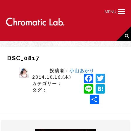
S
k
MENU
i
p
t
o
c
o
n
DSC_0817
t
e
n
投稿者：
小山あかり
F
T
t
2014.10.16.(木)
カテゴリー：
a
w
Li
H
タグ：
c
it
n
a
共
e
t
e
t
有
b
e
e
o
r
n