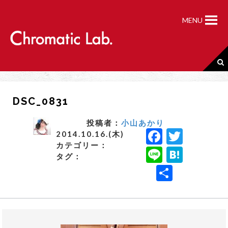
S
k
MENU
i
p
t
o
c
o
n
DSC_0831
t
e
n
投稿者：
小山あかり
F
T
t
2014.10.16.(木)
カテゴリー：
a
w
Li
H
タグ：
c
it
n
a
共
e
t
e
t
有
b
e
e
o
r
n