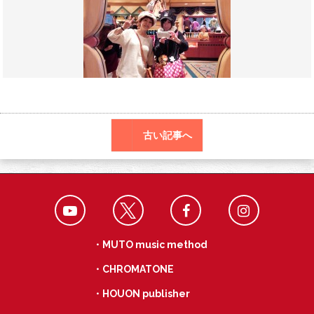
o
a
k
古い記事へ
・MUTO music method
・CHROMATONE
・HOUON publisher