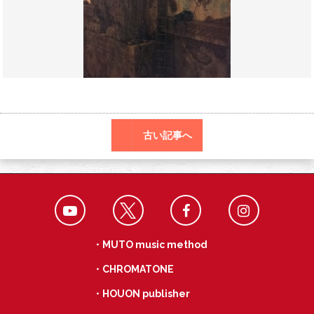
o
a
k
古い記事へ
・MUTO music method
・CHROMATONE
・HOUON publisher