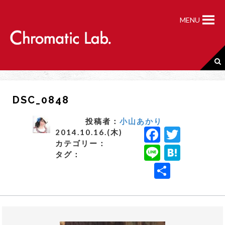
S
k
MENU
i
p
t
o
c
o
n
DSC_0848
t
e
n
投稿者：
小山あかり
F
T
t
2014.10.16.(木)
カテゴリー：
a
w
Li
H
タグ：
c
it
n
a
共
e
t
e
t
有
b
e
e
o
r
n