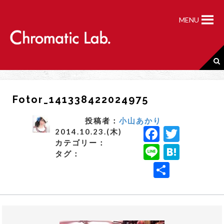
S
k
MENU
i
p
t
o
c
o
n
Fotor_141338422024975
t
e
n
投稿者：
小山あかり
F
T
t
2014.10.23.(木)
カテゴリー：
a
w
Li
H
タグ：
c
it
n
a
共
e
t
e
t
有
b
e
e
o
r
n