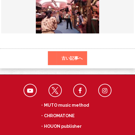
o
a
k
古い記事へ
・MUTO music method
・CHROMATONE
・HOUON publisher