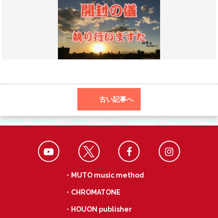
o
a
k
古い記事へ
・MUTO music method
・CHROMATONE
・HOUON publisher