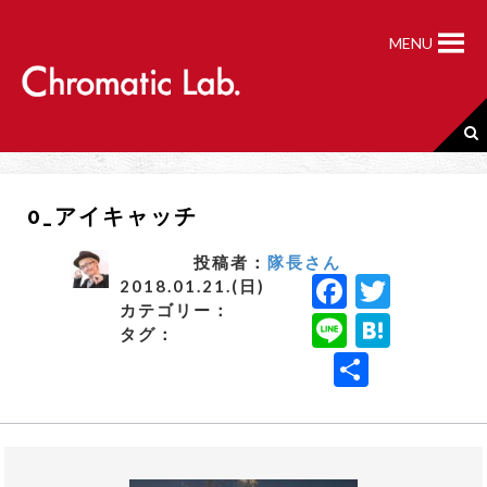
S
k
MENU
i
p
t
o
c
o
n
0_アイキャッチ
t
e
n
投稿者：
隊長さん
F
T
t
2018.01.21.(日)
カテゴリー：
a
w
Li
H
タグ：
c
it
n
a
共
e
t
e
t
有
b
e
e
o
r
n