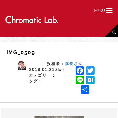
S
k
MENU
i
p
t
o
c
o
n
IMG_0509
t
e
n
投稿者：
隊長さん
F
T
t
2018.01.21.(日)
カテゴリー：
a
w
Li
H
タグ：
c
it
n
a
共
e
t
e
t
有
b
e
e
o
r
n