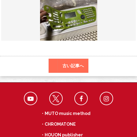
o
a
k
古い記事へ
・MUTO music method
・CHROMATONE
・HOUON publisher