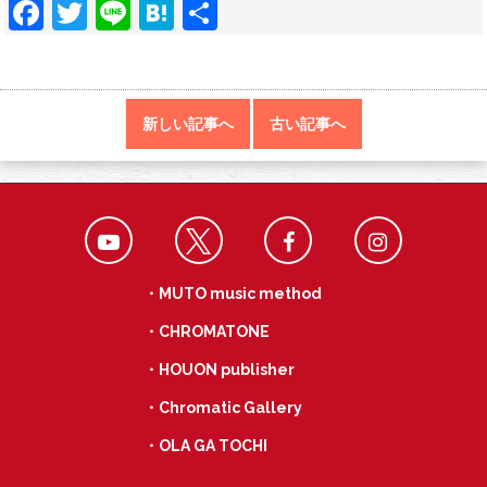
F
T
Li
H
共
ac
w
n
at
有
e
itt
e
e
b
er
n
新しい記事へ
古い記事へ
o
a
o
k
・MUTO music method
・CHROMATONE
・HOUON publisher
・Chromatic Gallery
・OLA GA TOCHI