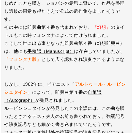
じめたことを嘆き、ショパンの意思に背いて、作品を整理
し遺族の同意も得たうえで公式の遺作集を出したそうで
す。
その中には即興曲第４番も含まれており、
『幻想』
のタイ
トルもこの時フォンタナによって付けられました。
こうして世に出る事となった即興曲第４番（幻想即興曲）
は、他にも
手稿譜（Manuscript）
は存在していましたが、
『フォンタナ版』
として広く認知され演奏されるようにな
りました。
しかし、1962年に、ピアニスト「
アルトゥール・ルービン
シュタイン
」によって、即興曲第４番の
自筆譜
（Autograph）
が発見されました。
ルービンシュタインが発見したこの楽譜には、この曲を贈
ったとされるデステ夫人の名前も書かれており、強弱記号
や演奏記号なども細かく書き込まれていたそうです。
フォンタナ版は音符以外の強弱記号や演奏記号などはフォ