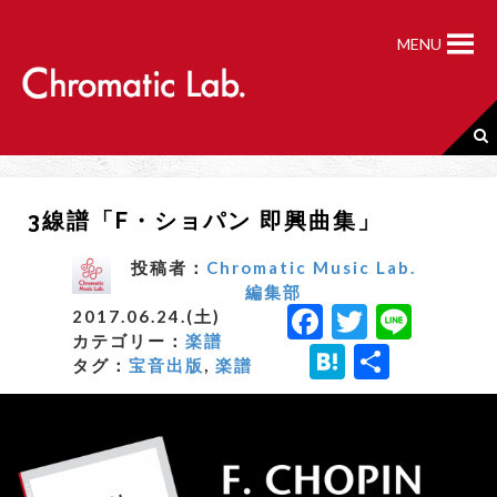
S
k
MENU
i
p
t
o
c
o
n
3線譜「F・ショパン 即興曲集」
t
e
n
投稿者：
Chromatic Music Lab.
t
編集部
F
T
Li
2017.06.24.(土)
カテゴリー：
楽譜
a
w
n
H
共
タグ：
宝音出版
,
楽譜
c
it
e
a
有
e
t
t
b
e
e