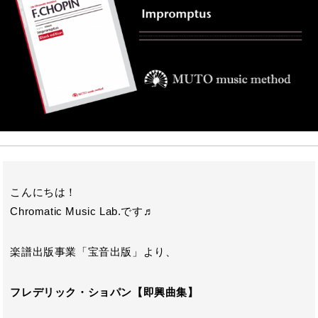
o
r
n
o
a
k
こんにちは！
Chromatic Music Lab.です♬
楽譜出版事業「宝音出版」より、
フレデリック・ショパン
【即興曲集】