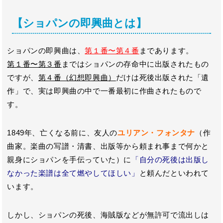
【ショパンの即興曲とは】
ショパンの即興曲は、
第１番〜第４番
まであります。
第１番〜第３番
まではショパンの存命中に出版されたもの
ですが、
第４番（幻想即興曲）
だけは死後出版された「遺
作」で、実は即興曲の中で一番最初に作曲されたもので
す。
1849年、亡くなる前に、友人の
ユリアン・フォンタナ
（作
曲家。楽曲の写譜・清書、出版等から頼まれ事まで何かと
親身にショパンを手伝っていた）に
「自分の死後は出版し
なかった楽譜は全て燃やしてほしい」
と頼んだといわれて
います。
しかし、ショパンの死後、海賊版などが無許可で流出しは