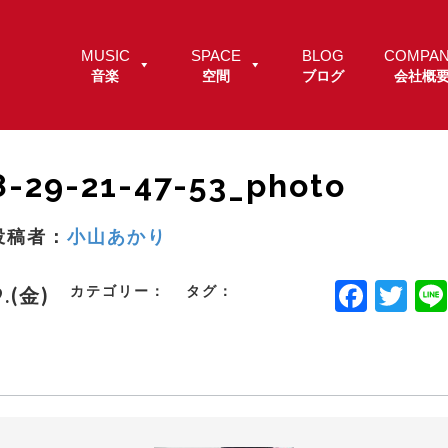
MUSIC
SPACE
BLOG
COMPA
音楽
空間
ブログ
会社概
8-29-21-47-53_photo
投稿者：
小山あかり
F
T
カテゴリー：
タグ：
9.(金)
a
w
c
it
e
t
b
e