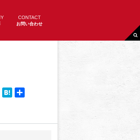
NY
CONTACT
要
お問い合わせ
Li
H
共
n
a
有
e
t
e
n