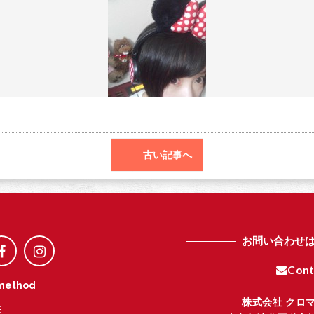
o
r
o
k
古い記事へ
お問い合わせ
Cont
method
株式会社 クロ
E