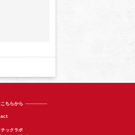
a
はこちらから
act
マチックラボ