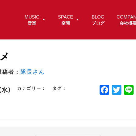
MUSIC
SPACE
BLOG
COMPA
音楽
空間
ブログ
会社概
ニメ
投稿者：
隊長さん
F
T
カテゴリー：
タグ：
.(水)
a
w
c
it
e
t
b
e