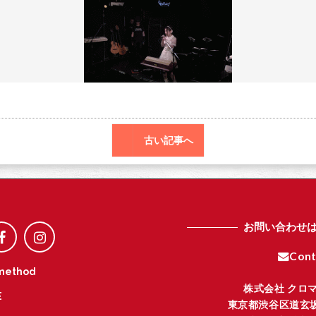
o
r
o
k
古い記事へ
お問い合わせ
Cont
method
株式会社 クロ
E
東京都渋谷区道玄坂