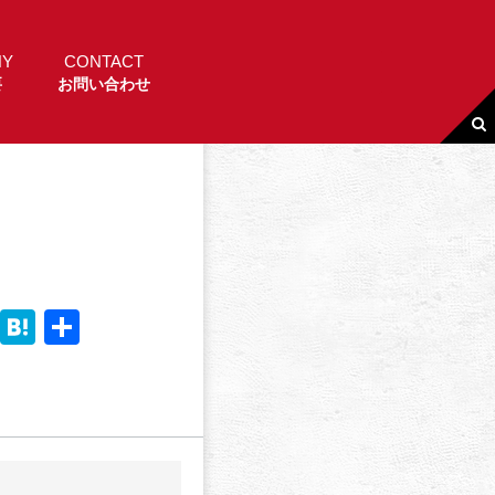
NY
CONTACT
要
お問い合わせ
Li
H
共
n
a
有
e
t
e
n