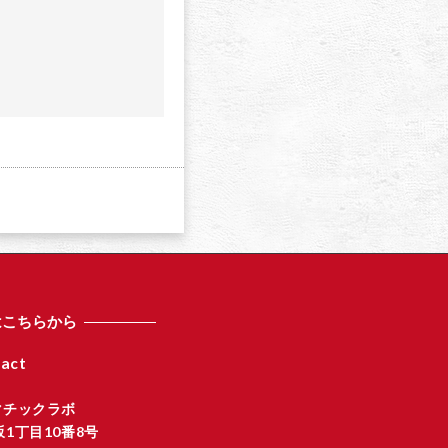
a
はこちらから
act
マチックラボ
1丁目10番8号