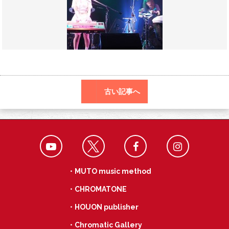
o
a
k
古い記事へ
・MUTO music method
・CHROMATONE
・HOUON publisher
・Chromatic Gallery