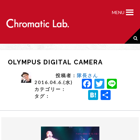
S
k
MENU
i
p
t
o
c
o
n
OLYMPUS DIGITAL CAMERA
t
e
n
投稿者：
隊長さん
F
T
Li
t
2016.04.6.(水)
カテゴリー：
a
w
n
H
共
タグ：
c
it
e
a
有
e
t
t
b
e
e
o
r
n