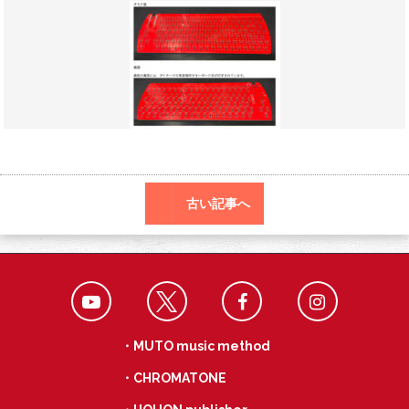
o
r
a
o
k
古い記事へ
・MUTO music method
・CHROMATONE