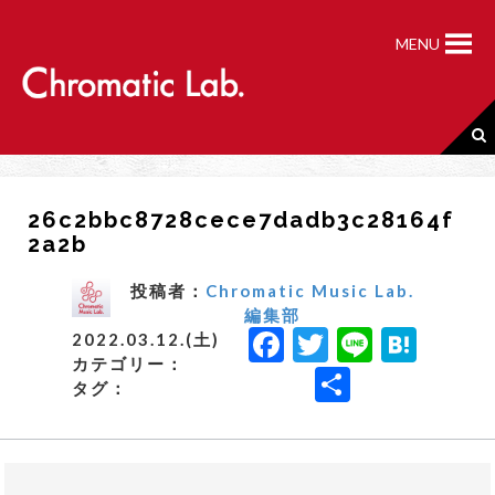
S
k
MENU
i
p
t
o
c
o
n
26c2bbc8728cece7dadb3c28164f
t
2a2b
e
n
t
投稿者：
Chromatic Music Lab.
編集部
F
T
Li
H
2022.03.12.(土)
カテゴリー：
a
w
n
a
共
タグ：
c
it
e
t
有
e
t
e
b
e
n