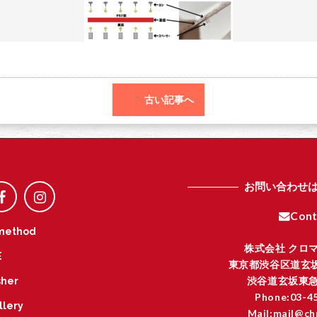
o
r
o
k
古い記事へ
お問い合わせ
Cont
method
株式会社 クロ
E
東京都渋谷区道玄坂
渋谷道玄坂東急
her
Phone:03-4
llery
Mail:mail@ch