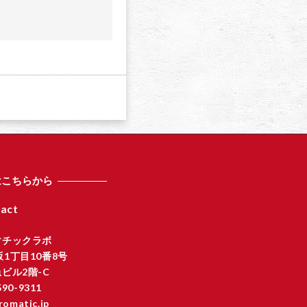
a
はこちらから
act
マチックラボ
1丁目10番8号
ビル2階-C
590-9311
romatic.jp