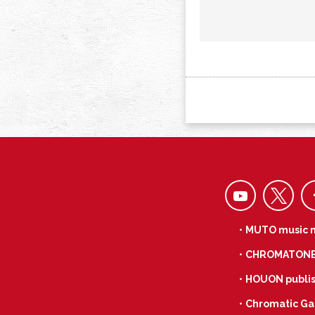
・MUTO music 
・CHROMATON
・HOUON publis
・Chromatic Ga