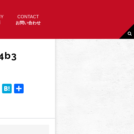
NY
CONTACT
要
お問い合わせ
4b3
Li
H
共
n
a
有
e
t
e
n