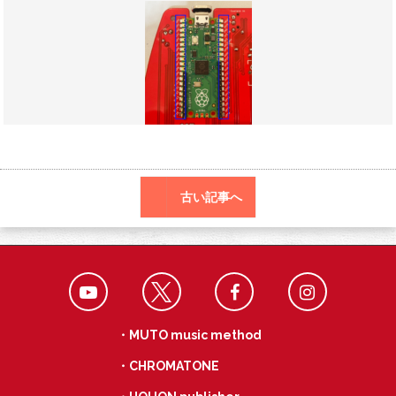
o
r
a
o
k
古い記事へ
・MUTO music method
・CHROMATONE