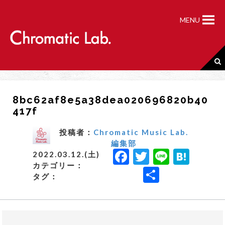
S
k
MENU
i
p
t
o
c
o
n
8bc62af8e5a38dea020696820b40
t
417f
e
n
t
投稿者：
Chromatic Music Lab.
編集部
F
T
Li
H
2022.03.12.(土)
カテゴリー：
a
w
n
a
共
タグ：
c
it
e
t
有
e
t
e
b
e
n