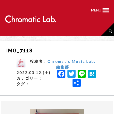
S
k
MENU
i
p
t
o
c
o
n
IMG_7118
t
e
n
投稿者：
Chromatic Music Lab.
t
編集部
F
T
Li
H
2022.03.12.(土)
カテゴリー：
a
w
n
a
共
タグ：
c
it
e
t
有
e
t
e
b
e
n