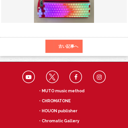
o
r
a
o
k
古い記事へ
・MUTO music method
・CHROMATONE
・HOUON publisher
・Chromatic Gallery