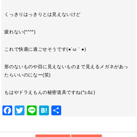
くっきりはっきりとは見えないけど
疲れない(*^^*)
これで快適に過ごせそうです(●´ω｀●)
形のないものや目に見えないものまで見えるメガネがあっ
たらいいのになー(笑)
もはやドラえもんの秘密道具ですね(*≧Δ≦)
F
T
Li
H
共
ac
w
n
at
有
e
itt
e
e