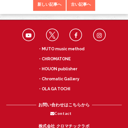
b
er
n
新しい記事へ
古い記事へ
o
a
o
k
・MUTO music method
・CHROMATONE
・HOUON publisher
・Chromatic Gallery
・OLA GA TOCHI
お問い合わせはこちらから
Contact
株式会社 クロマチックラボ