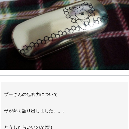
o
r
n
o
a
k
プーさんの包容力について
母が熱く語り出しました。。。
どうしたらいいのか(笑)