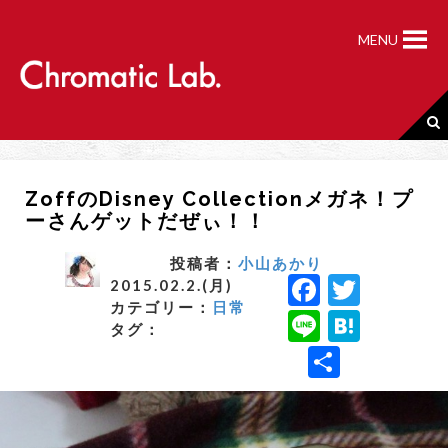
S
k
MENU
i
p
t
o
c
o
n
ZoffのDisney Collectionメガネ！プ
t
ーさんゲットだぜぃ！！
e
n
t
投稿者：
小山あかり
F
T
2015.02.2.(月)
カテゴリー：
日常
a
w
Li
H
タグ：
c
it
n
a
共
e
t
e
t
有
b
e
e