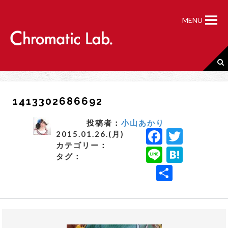
S
k
MENU
i
p
t
o
c
o
n
1413302686692
t
e
n
投稿者：
小山あかり
F
T
t
2015.01.26.(月)
カテゴリー：
a
w
Li
H
タグ：
c
it
n
a
共
e
t
e
t
有
b
e
e
o
r
n