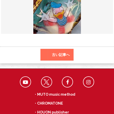
o
a
k
古い記事へ
・MUTO music method
・CHROMATONE
・HOUON publisher