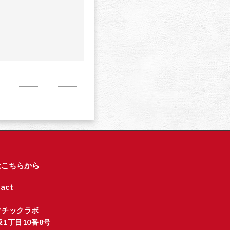
a
はこちらから
act
マチックラボ
1丁目10番8号