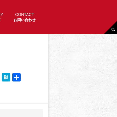
NY
CONTACT
要
お問い合わせ
Li
H
共
n
a
有
e
t
e
n