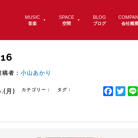
MUSIC
SPACE
BLOG
COMPA
音楽
空間
ブログ
会社概
16
投稿者：
小山あかり
F
T
カテゴリー：
タグ：
6.(月)
a
w
c
it
e
t
b
e