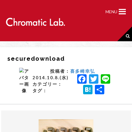
S
k
MENU
i
p
t
o
c
o
n
securedownload
t
e
n
投稿者：
喜多崎幸弘
F
T
Li
t
2014.10.8.(水)
カテゴリー：
a
w
n
H
共
タグ：
c
it
e
a
有
e
t
t
b
e
e
o
r
n