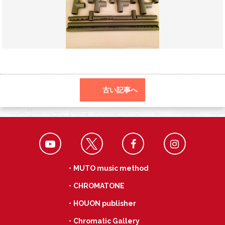
o
a
k
古い記事へ
・MUTO music method
・CHROMATONE
・HOUON publisher
・Chromatic Gallery