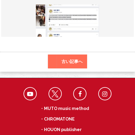
o
r
n
o
a
k
古い記事へ
・MUTO music method
・CHROMATONE
・HOUON publisher