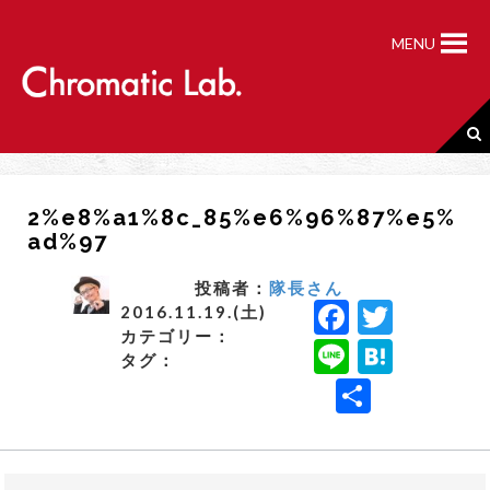
S
k
MENU
i
p
t
o
c
o
n
2%e8%a1%8c_85%e6%96%87%e5%
t
ad%97
e
n
t
投稿者：
隊長さん
F
T
2016.11.19.(土)
カテゴリー：
a
w
Li
H
タグ：
c
it
n
a
共
e
t
e
t
有
b
e
e