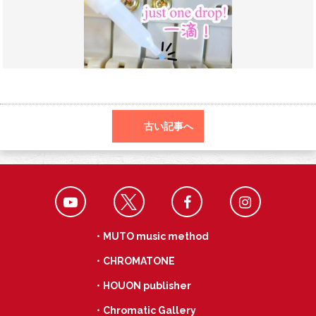
o
r
a
o
k
古い記事へ
・MUTO music method
・CHROMATONE
・HOUON publisher
・Chromatic Gallery