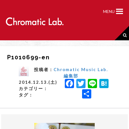
S
k
MENU
i
p
t
o
c
o
n
P1010699-en
t
e
n
投稿者：
Chromatic Music Lab.
t
編集部
F
T
Li
H
2014.12.13.(土)
カテゴリー：
a
w
n
a
共
タグ：
c
it
e
t
有
e
t
e
b
e
n