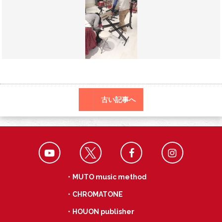
o
r
a
o
k
古い記事へ
・MUTO music method
・CHROMATONE
・HOUON publisher