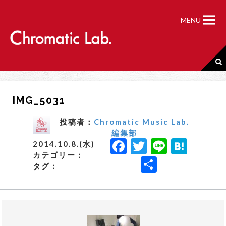
S
k
MENU
i
p
t
o
c
o
n
IMG_5031
t
e
n
投稿者：
Chromatic Music Lab.
t
編集部
F
T
Li
H
2014.10.8.(水)
カテゴリー：
a
w
n
a
共
タグ：
c
it
e
t
有
e
t
e
b
e
n