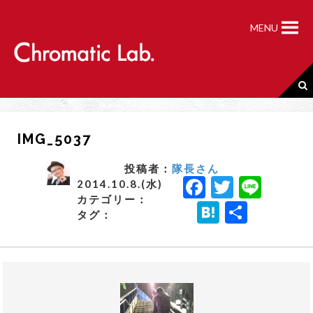
S
k
MENU
i
p
t
o
c
o
n
IMG_5037
t
e
n
投稿者：
隊長さん
F
T
Li
t
2014.10.8.(水)
カテゴリー：
a
w
n
H
共
タグ：
c
it
e
a
有
e
t
t
b
e
e
o
r
n