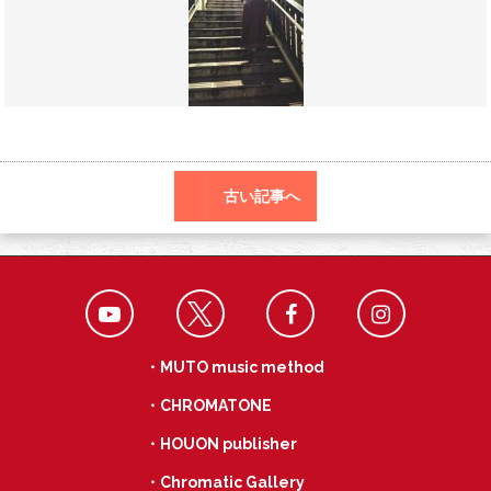
o
a
k
古い記事へ
・MUTO music method
・CHROMATONE
・HOUON publisher
・Chromatic Gallery