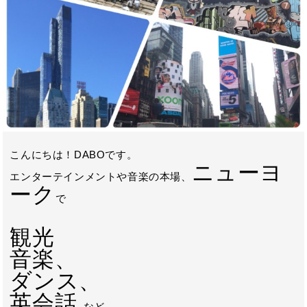
こんにちは！DABOです。
ニューヨ
エンターテインメントや音楽の本場、
ーク
で
観光
音楽、
ダンス、
英会話
など