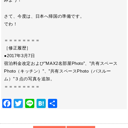
さて、今度は、日本へ帰国の準備です。
でわ！
＝＝＝＝＝＝＝＝
［修正履歴］
●2017年3月7日
宿泊料金改定および”MAX2名部屋Photo”、”共有スペース
Photo（キッチン）”、”共有スペースPhoto（バスルー
ム）”３点の写真を追加。
＝＝＝＝＝＝＝＝
F
T
Li
H
共
ac
w
n
at
有
e
itt
e
e