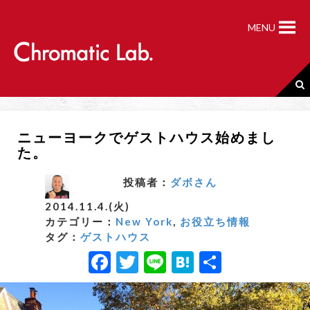
S
k
MENU
i
p
t
o
c
o
n
ニューヨークでゲストハウス始めまし
t
た。
e
n
t
投稿者：
ダボさん
2014.11.4.(火)
カテゴリー：
New York
,
お役立ち情報
タグ：
ゲストハウス
F
T
Li
H
共
a
w
n
a
有
c
it
e
t