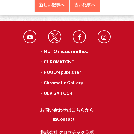
b
er
n
新しい記事へ
古い記事へ
o
a
o
k
・MUTO music method
・CHROMATONE
・HOUON publisher
・Chromatic Gallery
・OLA GA TOCHI
お問い合わせはこちらから
Contact
株式会社 クロマチックラボ