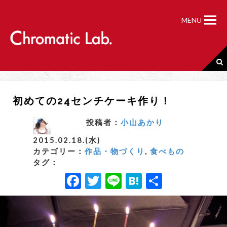
S
k
MENU
i
p
t
o
c
o
n
初めての24センチケーキ作り！
t
e
n
投稿者：
小山あかり
t
2015.02.18.(水)
カテゴリー：
作品・物づくり
,
食べもの
タグ：
F
T
Li
H
共
a
w
n
a
有
c
it
e
t