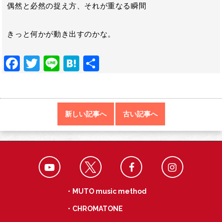
偶然と必然の捉え方、それが重なる瞬間
きっと何かが動き出すのかな。
F
T
Li
H
共
ac
w
n
at
有
e
itt
e
e
b
er
n
新しい記事へ
古い記事へ
o
a
o
k
・MUTO music method
・CHROMATONE