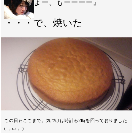
よー。もーーーー』
・・・で、焼いた
この日ゎここまで。気づけば時計ゎ2時を回っておりました
(´；ω；`)