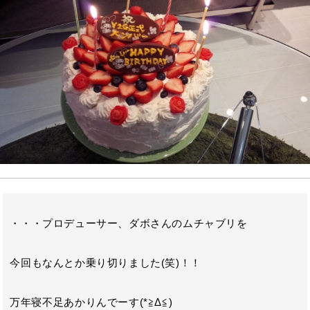
e
t
e
b
e
n
o
r
a
o
k
・・・プロデューサー、ダボさんのムチャブリを
今回もなんとか乗り切りました(笑)！！
万年寝不足あかりんでーす(*≧Δ≦)