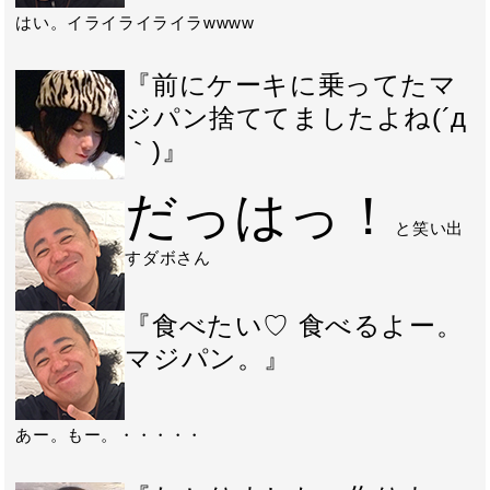
はい。イライライライラwwww
『前にケーキに乗ってたマ
ジパン捨ててましたよね(´д
｀)』
だっはっ！
と笑い出
すダボさん
『食べたい♡ 食べるよー。
マジパン。』
あー。もー。・・・・・