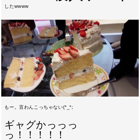
したwwww
もー。言わんこっちゃない(*_*;
ギャグかっっっ
っ！！！！！