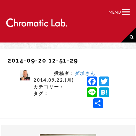
S
k
MENU
i
p
t
o
c
o
n
2014-09-20 12-51-29
t
e
n
投稿者：
ダボさん
F
T
t
2014.09.22.(月)
カテゴリー：
a
w
Li
H
タグ：
c
it
n
a
共
e
t
e
t
有
b
e
e
o
r
n