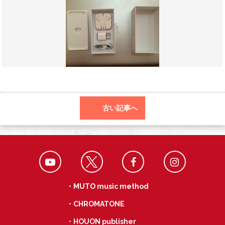
o
a
k
古い記事へ
・MUTO music method
・CHROMATONE
・HOUON publisher