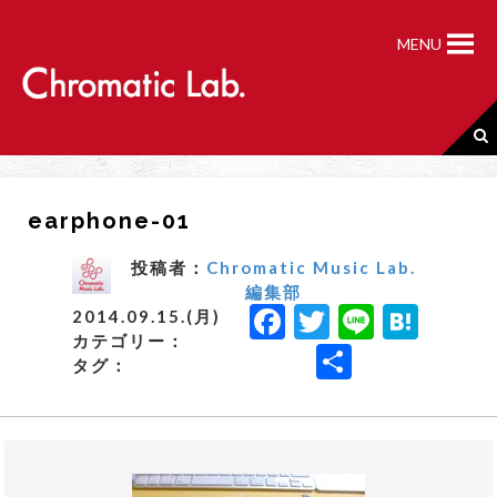
S
k
MENU
i
p
t
o
c
o
n
earphone-01
t
e
n
投稿者：
Chromatic Music Lab.
t
編集部
F
T
Li
H
2014.09.15.(月)
カテゴリー：
a
w
n
a
共
タグ：
c
it
e
t
有
e
t
e
b
e
n