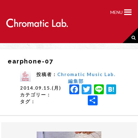
S
k
MENU
i
p
t
o
c
o
n
earphone-07
t
e
n
投稿者：
Chromatic Music Lab.
t
編集部
F
T
Li
H
2014.09.15.(月)
カテゴリー：
a
w
n
a
共
タグ：
c
it
e
t
有
e
t
e
b
e
n