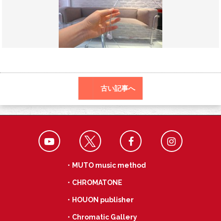
o
r
a
o
k
古い記事へ
・MUTO music method
・CHROMATONE
・HOUON publisher
・Chromatic Gallery