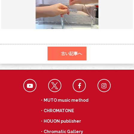
o
r
a
o
k
古い記事へ
・MUTO music method
・CHROMATONE
・HOUON publisher
・Chromatic Gallery