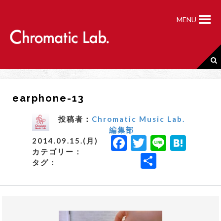
S
k
MENU
i
p
t
o
c
o
n
earphone-13
t
e
n
投稿者：
Chromatic Music Lab.
t
編集部
F
T
Li
H
2014.09.15.(月)
カテゴリー：
a
w
n
a
共
タグ：
c
it
e
t
有
e
t
e
b
e
n