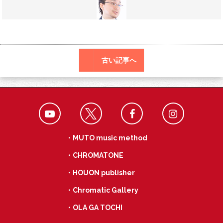
o
r
a
o
k
古い記事へ
・MUTO music method
・CHROMATONE
・HOUON publisher
・Chromatic Gallery
・OLA GA TOCHI