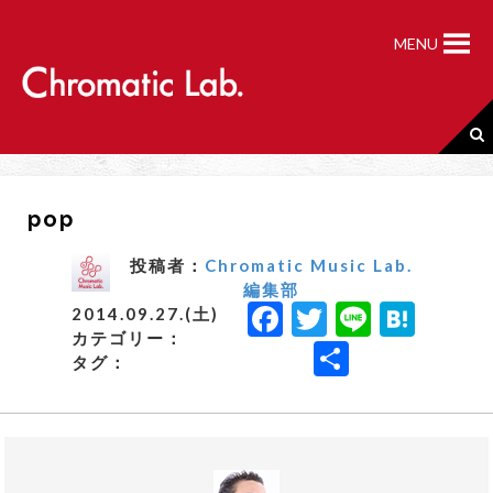
S
k
MENU
i
p
t
o
c
o
n
pop
t
e
n
投稿者：
Chromatic Music Lab.
t
編集部
F
T
Li
H
2014.09.27.(土)
カテゴリー：
a
w
n
a
共
タグ：
c
it
e
t
有
e
t
e
b
e
n