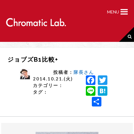
S
k
MENU
i
p
t
o
c
o
n
ジョブズB1比較+
t
e
n
投稿者：
隊長さん
F
T
t
2014.10.21.(火)
カテゴリー：
a
w
Li
H
タグ：
c
it
n
a
共
e
t
e
t
有
b
e
e
o
r
n