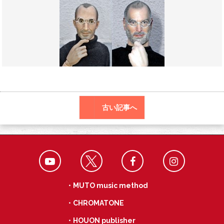
o
a
k
古い記事へ
・MUTO music method
・CHROMATONE
・HOUON publisher