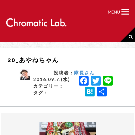
S
k
MENU
i
p
t
o
c
o
n
20_あやねちゃん
t
e
n
投稿者：
隊長さん
F
T
Li
t
2016.09.7.(水)
カテゴリー：
a
w
n
H
共
タグ：
c
it
e
a
有
e
t
t
b
e
e
o
r
n