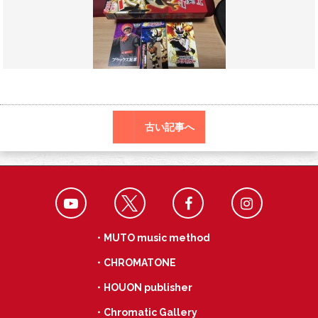
o
a
k
古い記事へ
・MUTO music method
・CHROMATONE
・HOUON publisher
・Chromatic Gallery