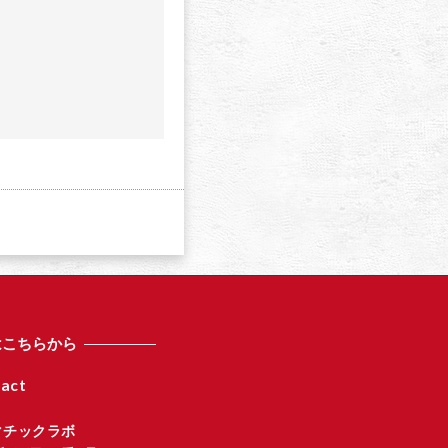
a
はこちらから
act
マチックラボ