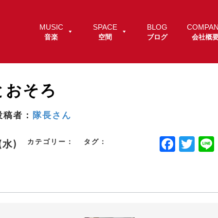
MUSIC
SPACE
BLOG
COMPA
音楽
空間
ブログ
会社概
とおそろ
投稿者：
隊長さん
F
T
カテゴリー：
タグ：
.(水)
a
w
c
it
e
t
b
e