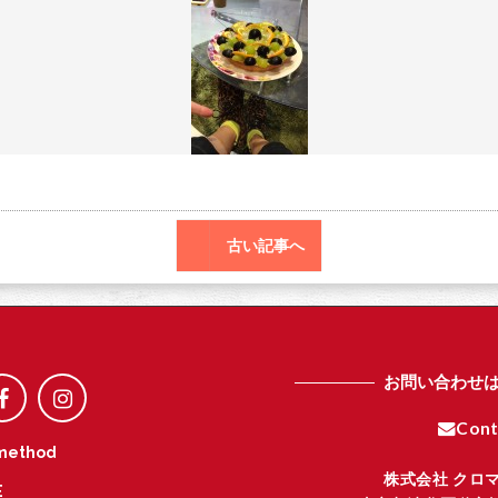
o
r
o
k
古い記事へ
お問い合わせ
Cont
method
株式会社 クロ
E