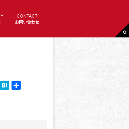
NY
CONTACT
要
お問い合わせ
Li
H
共
n
a
有
e
t
e
n