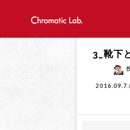
S
k
i
p
t
o
c
o
3_靴下
n
t
e
n
t
2016.09.7