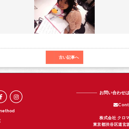
o
r
o
k
古い記事へ
お問い合わせ
Cont
method
株式会社 クロ
E
東京都渋谷区道玄坂