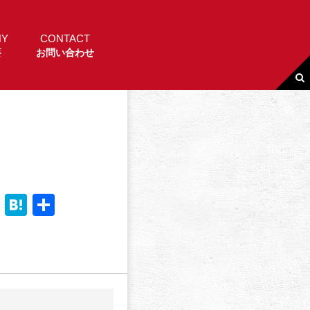
NY
CONTACT
要
お問い合わせ
Li
H
共
n
a
有
e
t
e
n