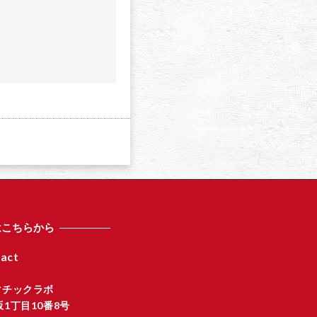
a
はこちらから
act
マチックラボ
1丁目10番8号