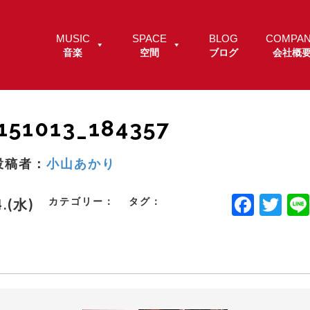
MUSIC
SPACE
BLOG
COMPA
音楽
空間
ブログ
会社概
151013_184357
投稿者：
小山あかり
F
T
カテゴリー：
タグ：
4.(水)
a
w
c
it
e
t
b
e