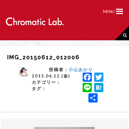
S
k
MENU
i
p
t
o
c
o
n
IMG_20150612_012006
t
e
n
投稿者：
小山あかり
F
T
t
2015.06.12.(金)
カテゴリー：
a
w
Li
H
タグ：
c
it
n
a
共
e
t
e
t
有
b
e
e
o
r
n