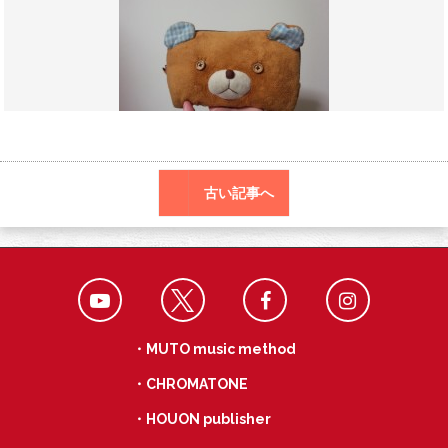
o
a
k
古い記事へ
・MUTO music method
・CHROMATONE
・HOUON publisher