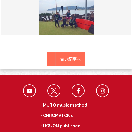
o
r
a
o
k
古い記事へ
・MUTO music method
・CHROMATONE
・HOUON publisher