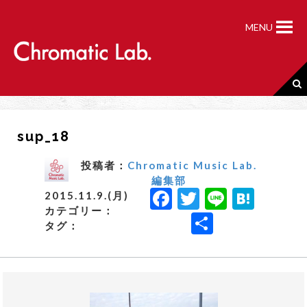
S
k
MENU
i
p
t
o
c
o
n
sup_18
t
e
n
投稿者：
Chromatic Music Lab.
t
編集部
F
T
Li
H
2015.11.9.(月)
カテゴリー：
a
w
n
a
共
タグ：
c
it
e
t
有
e
t
e
b
e
n