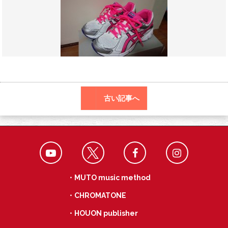
o
a
k
古い記事へ
・MUTO music method
・CHROMATONE
・HOUON publisher