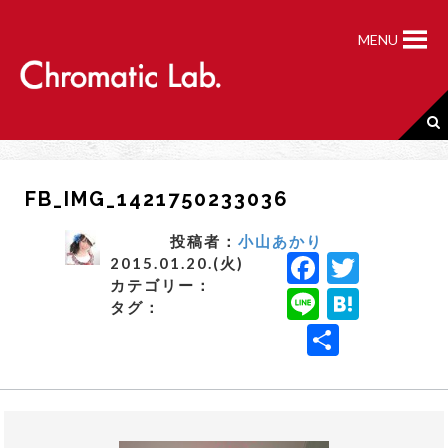
S
k
MENU
i
p
t
o
c
o
n
FB_IMG_1421750233036
t
e
n
投稿者：
小山あかり
F
T
t
2015.01.20.(火)
カテゴリー：
a
w
Li
H
タグ：
c
it
n
a
共
e
t
e
t
有
b
e
e
o
r
n