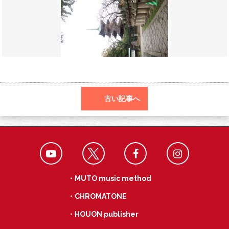
o
a
k
古い記事へ
・MUTO music method
・CHROMATONE
・HOUON publisher