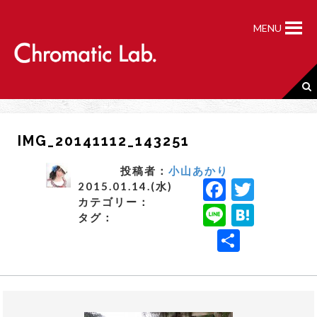
S
k
MENU
i
p
t
o
c
o
n
IMG_20141112_143251
t
e
n
投稿者：
小山あかり
F
T
t
2015.01.14.(水)
カテゴリー：
a
w
Li
H
タグ：
c
it
n
a
共
e
t
e
t
有
b
e
e
o
r
n