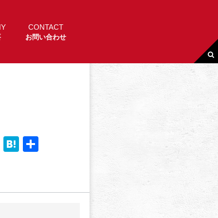
NY
CONTACT
要
お問い合わせ
Li
H
共
n
a
有
e
t
e
n