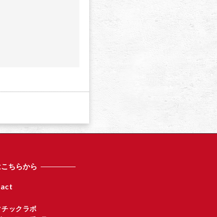
a
はこちらから
act
マチックラボ