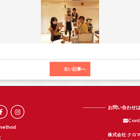
o
r
o
k
古い記事へ
お問い合わせ
Cont
method
株式会社 クロ
E