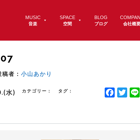
MUSIC
SPACE
BLOG
COMPA
音楽
空間
ブログ
会社概
07
投稿者：
小山あかり
F
T
カテゴリー：
タグ：
0.(水)
a
w
c
it
e
t
b
e