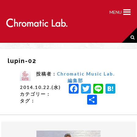
S
k
MENU
i
p
t
o
c
o
n
lupin-02
t
e
n
投稿者：
Chromatic Music Lab.
t
編集部
F
T
Li
H
2014.10.22.(水)
カテゴリー：
a
w
n
a
共
タグ：
c
it
e
t
有
e
t
e
b
e
n