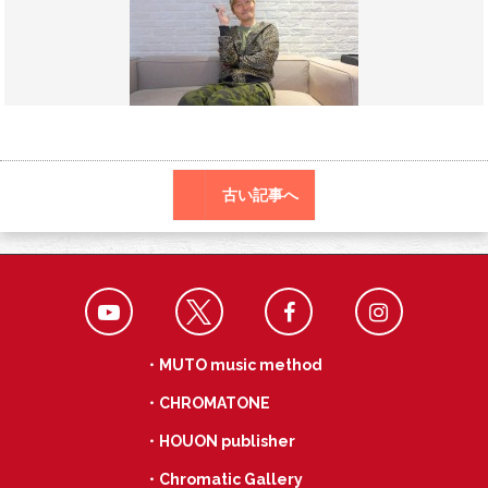
o
r
a
o
k
古い記事へ
・MUTO music method
・CHROMATONE
・HOUON publisher
・Chromatic Gallery